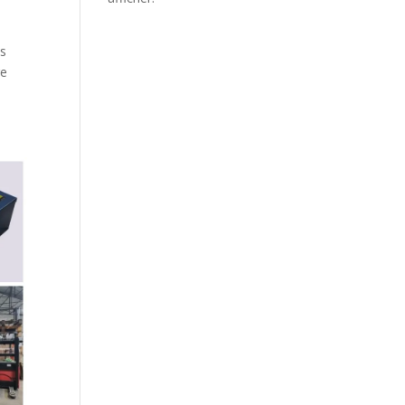
es
re