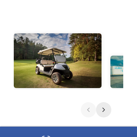
BATTERIES POUR
ENGINS
AÉROPORTUAIRES
AU SOL ET
MANUTENTION
Optimisez la gestion de votre flotte et réduisez
vos coûts d’exploitation.
BATTERIES POUR
EMBARCATIONS
NAUTIQUES