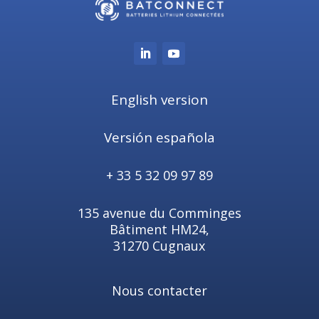
Naviguez en toute sécurité avec nos solutions
batteries lithium connectées.
English version
Versión española
+ 33 5 32 09 97 89
BATTERIES POUR LA
ROBOTIQUE /
135 avenue du Comminges
AGV / AMR
Bâtiment HM24,
Gagnez en autonomie et sérénité avec nos
31270 Cugnaux
batteries connectées.
Nous contacter