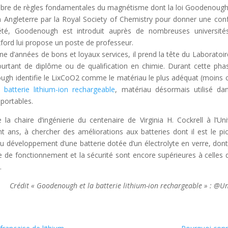
mbre de règles fondamentales du magnétisme dont la loi Goodenoug
en Angleterre par la Royal Society of Chemistry pour donner une con
été, Goodenough est introduit auprès de nombreuses universités
Oxford lui propose un poste de professeur.
ine d’années de bons et loyaux services, il prend la tête du Laboratoi
ourtant de diplôme ou de qualification en chimie. Durant cette phas
gh identifie le LixCoO2 comme le matériau le plus adéquat (moins 
ne
batterie lithium-ion rechargeable
, matériau désormais utilisé dan
 portables.
la chaire d’ingénierie du centenaire de Virginia H. Cockrell à l’Un
t ans, à chercher des améliorations aux batteries dont il est le pi
 développement d’une batterie dotée d’un électrolyte en verre, dont 
 de fonctionnement et la sécurité sont encore supérieures à celles d
.
Crédit « Goodenough et la batterie lithium-ion rechargeable » : @Un