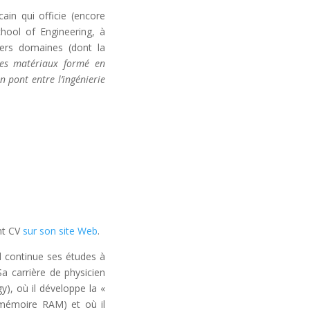
ain qui officie (encore
chool of Engineering, à
vers domaines (dont la
 des matériaux formé en
n pont entre l’ingénierie
ant CV
sur son site Web
.
l continue ses études à
Sa carrière de physicien
), où il développe la «
 mémoire RAM) et où il