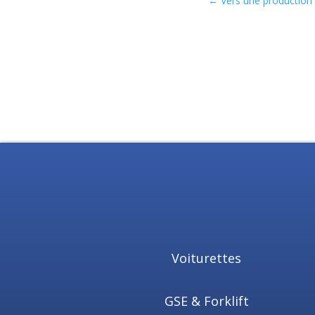
←
Vers une production 
Voiturettes
GSE & Forklift