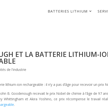
BATTERIES LITHIUM
SERV
H ET LA BATTERIE LITHIUM-I
ABLE
ités de l'industrie
e lithium-ion rechargeable : il n’y a pas d’âge pour recevoir un prix N
hn B. Goodenough recevait le prix Nobel de chimie à l’âge de 97 ans 
y Whittingham et Akira Yoshino, ce prix récompense le travail réa
chargeable
.