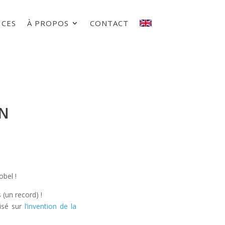
ICES
À PROPOS
CONTACT
ON
obel !
(un record) !
lisé sur
l’invention de la