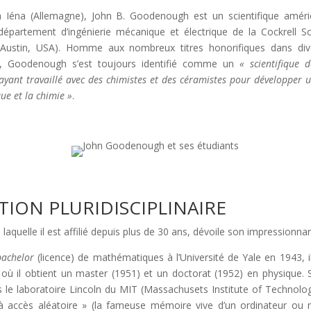
à Iéna (Allemagne), John B. Goodenough est un scientifique améric
 département d’ingénierie mécanique et électrique de la Cockrell S
 (Austin, USA). Homme aux nombreux titres honorifiques dans di
e), Goodenough s’est toujours identifié comme un
« scientifique
ayant travaillé avec des chimistes et des céramistes pour développer u
ue et la chimie »
.
ION PLURIDISCIPLINAIRE
 laquelle il est affilié depuis plus de 30 ans, dévoile son impressionn
bachelor
(licence) de mathématiques à l’Université de Yale en 1943, i
 où il obtient un master (1951) et un doctorat (1952) en physique. 
 le laboratoire Lincoln du MIT (Massachusets Institute of Technology
accès aléatoire » (la fameuse mémoire vive d’un ordinateur ou