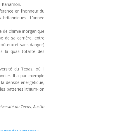
h-Kanamori.
férence en l’honneur du
 britanniques. L’année
re de chimie inorganique
e de sa carrière, entre
coûteux et sans danger)
s la quasi-totalité des
iversité du Texas, où il
onnier. Il a par exemple
la densité énergétique,
es batteries lithium-ion
iversité du Texas, Austin